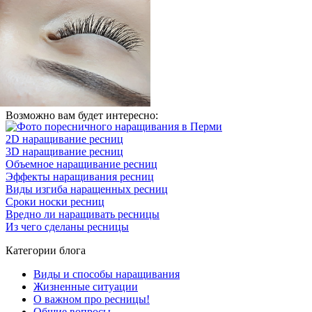
Возможно вам будет интересно:
2D наращивание ресниц
3D наращивание ресниц
Объемное наращивание ресниц
Эффекты наращивания ресниц
Виды изгиба наращенных ресниц
Сроки носки ресниц
Вредно ли наращивать ресницы
Из чего сделаны ресницы
Категории блога
Виды и способы наращивания
Жизненные ситуации
О важном про ресницы!
Общие вопросы