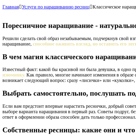
Главная

Услуги по наращиванию ресниц

Классическое наращ
Поресничное наращивание - натурально
Решили сделать свой образ незабываемым, подчеркнув свой вз
наращивание,
способное оживить взгляд, но оставить его л
В чем магия классического наращиван
Известный факт: какой бы красивой ни была девушка, в одно пре
изюминку.
Как правило, многие начинают изменения в образе 
возникает следующий вопрос: сразу «лисички» или «куколки»,
Выбрать самостоятельно, послушать по
Если вам предстоит впервые нарастить реснички, добрый совет
выборе варианта наращивания в первый раз. Советы подруг, б
ответ в оформлении образа способен дать только профессионал
Собственные ресницы: какие они и что