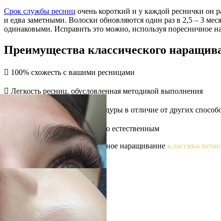
Срок службы ресниц
очень короткий и у каждой реснички он ра
и едва заметными. Волоски обновляются один раз в 2,5 – 3 мес
одинаковыми. Исправить это можно, используя поресничное н
Преимущества классического наращив

100% схожесть с вашими ресницами

Легкость ресниц, обусловленная методикой выполнения

Более короткое время процедуры в отличие от других способ

Взгляд остается максимально естественным
Отсюда следует, что поресничное наращивание
классика вечн