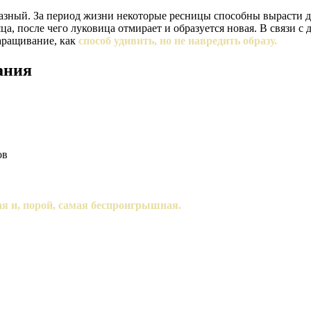
зный. За период жизни некоторые ресницы способны вырасти до 
яца, после чего луковица отмирает и образуется новая. В связи
аращивание, как
способ удивить, но не навредить образу.
ания
ов
ая и, порой, самая беспроигрышная.