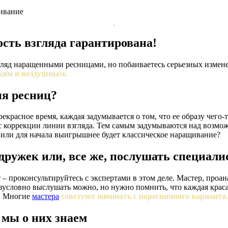
ивание
сть взгляда гарантирована!
гляд наращенными ресницами, но побаиваетесь серьезных измене
егким и воздушным.
ия ресниц?
красное время, каждая задумывается о том, что ее образу чего-т
с коррекции линии взгляда. Тем самым задумываются над возмо
 или для начала выигрышнее будет классическое наращивание?
дружек или, все же, послушать специали
 – проконсультируйтесь с экспертами в этом деле. Мастер, проа
езусловно выслушать можно, но нужно помнить, что каждая кра
.
Многие
мастера
советуют начинать с поресничного варианта.
 мы о них знаем