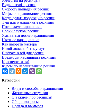
Аллергия на ресницы?
Виды изгиба ресниц
Скорость выпадения ресниц
Мифы о наращивании ресниц
Когда делать коррекцию ресниц
Туш или наращенные ресницы
После ламинирования...
Сроки службы ресниц
Умываться после наращивания
Цветное наращивание
Как выбрать мастера
Какой должна быть услуга
Выбрать клей для ресниц
Вредно ли наращивать ресницы
Краснеют глаза?
Курсы по наращиванию ресниц
Категории
Виды и способы наращивания
Жизненные ситуации
О важном про ресницы!
Общие вопросы
Правда и вымысел