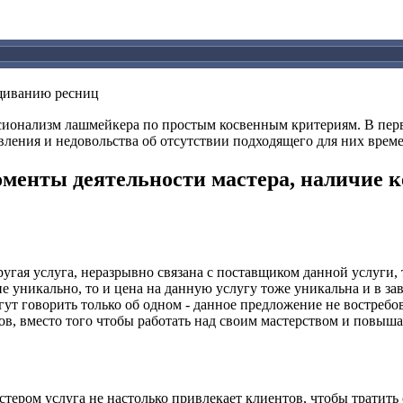
ащиванию ресниц
ессионализм лашмейкера по простым косвенным критериям. В пер
ения и недовольства об отсутствии подходящего для них време
менты деятельности мастера, наличие к
гая услуга, неразрывно связана с поставщиком данной услуги, т.
 уникально, то и цена на данную услугу тоже уникальна и в за
т говорить только об одном - данное предложение не востребова
ов, вместо того чтобы работать над своим мастерством и повыша
стером услуга не настолько привлекает клиентов, чтобы тратить 