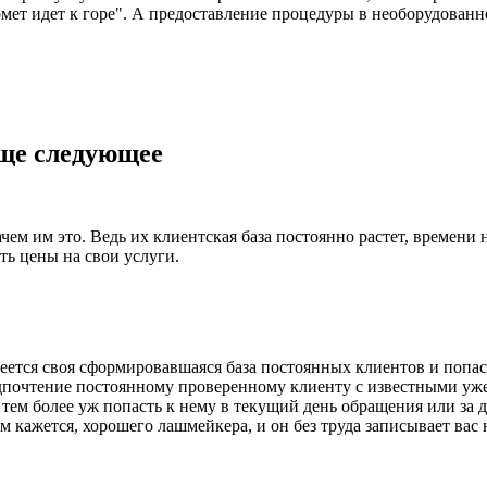
омет идет к горе". А предоставление процедуры в необорудованн
ще следующее
ем им это. Ведь их клиентская база постоянно растет, времени 
ь цены на свои услуги.
ется своя сформировавшаяся база постоянных клиентов и попаст
дпочтение постоянному проверенному клиенту с известными уже
И тем более уж попасть к нему в текущий день обращения или за 
 кажется, хорошего лашмейкера, и он без труда записывает вас н