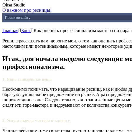
Oksa Studio
О важном про ресницы!
Главная

Блог

Как оценить профессионализм мастера по нар
Решила рассказать вам, дорогие мои, о том как оценить проф
настоящим или потенциальным, которые имеют некоторые удивл
Итак, для начала выделю следующие мо
профессионализма.
1. Явно заниженные цены
Необходимо понимать, что наращивание ресниц, как и любая дру
образуют уникальное предложение на рынке. А раз предложение
широком диапазоне. Следовательно, явно заниженные цены могу
сидят эти горе-мастера и недоумевают от количества конкурент
2. Услуга выезда мастера к клиенту
Данное действие тоже свидетельствует, что предоставляемая ма