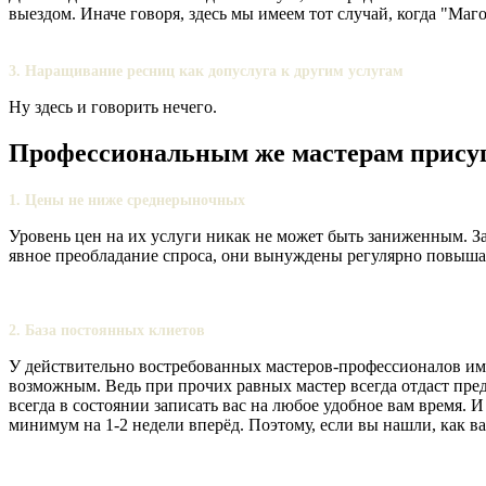
выездом. Иначе говоря, здесь мы имеем тот случай, когда "Маг
3. Наращивание ресниц как допуслуга к другим услугам
Ну здесь и говорить нечего.
Профессиональным же мастерам прису
1. Цены не ниже среднерыночных
Уровень цен на их услуги никак не может быть заниженным. Зач
явное преобладание спроса, они вынуждены регулярно повышат
2. База постоянных клиетов
У действительно востребованных мастеров-профессионалов име
возможным. Ведь при прочих равных мастер всегда отдаст пре
всегда в состоянии записать вас на любое удобное вам время. 
минимум на 1-2 недели вперёд. Поэтому, если вы нашли, как вам