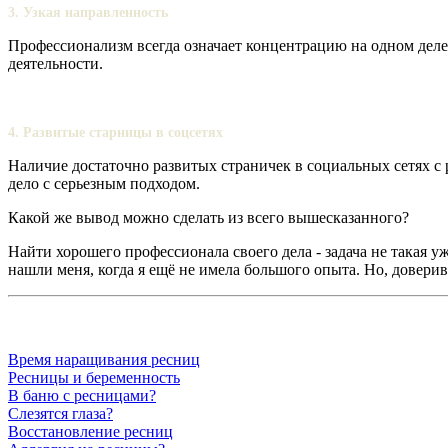
3. Узкая направленность
Профессионализм всегда означает концентрацию на одном деле
деятельности.
4. Развитые старницы в соцсетях
Наличие достаточно развитых страничек в социальных сетях с
дело с серьезным подходом.
Какой же вывод можно сделать из всего вышесказанного?
Найти хорошего профессионала своего дела - задача не такая у
нашли меня, когда я ещё не имела большого опыта. Но, довери
Время наращивания ресниц
Ресницы и беременность
В баню с ресницами?
Слезятся глаза?
Восстановление ресниц