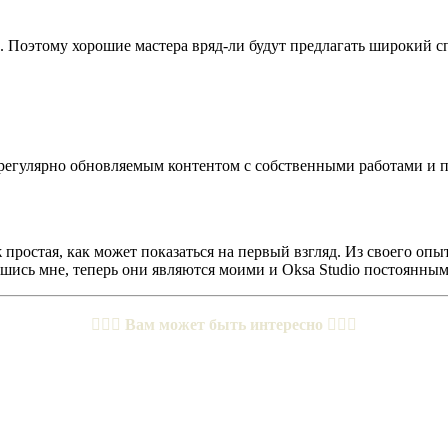
. Поэтому хорошие мастера вряд-ли будут предлагать широкий с
 регулярно обновляемым контентом с собственными работами и п
ж простая, как может показаться на первый взгляд. Из своего оп
вшись мне, теперь они являются моими и Oksa Studio постоянным



Вам может быть интересно


