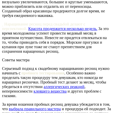
визуально увеличиваются, большие и круглые уменьшаются,
можно приблизить или отдалить их от переносицы.
Созданный образ красавицы продержится долгое время, не
требуя ежедневного макияжа.

Наращивание ресниц перед свадьбой делают с
перспективой.
Красота продержится несколько недель.
За это
время молодожены успеют провести медовый месяц в
приятном путешествии. Невесте не придется отвлекаться на
то, чтобы приводить себя в порядок. Морские прогулки и
купания при луне тоже не станут препятствием для
сохранения наращенных ресниц.
Советы мастера
Серьезный подход к свадебному наращиванию ресниц нужно
начинать с
пробного тестирования
. Особенно важно
проделать такую процедуру тем девушкам, кто никогда не
наращивал реснички. Пробный тест делают за месяц, чтобы
убедиться в отсутствии
аллергических реакций
,
непереносимости
клеящего вещества
и других проблем с
глазами.
За время ношения пробных ресниц девушка убеждается в том,
что
выбрала правильного мастера
и процедура ей подходит. За