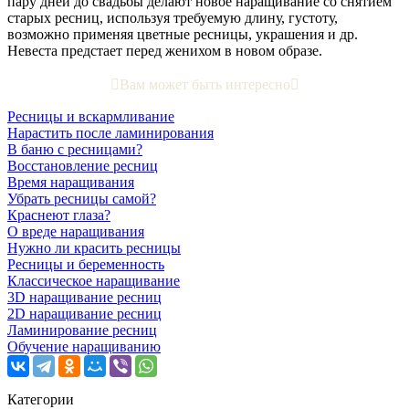
пару дней до свадьбы делают новое наращивание со снятием
старых ресниц, используя требуемую длину, густоту,
возможно применяя цветные ресницы, украшения и др.
Невеста предстает перед женихом в новом образе.

Вам может быть интересно

Ресницы и вскармливание
Нарастить после ламинирования
В баню с ресницами?
Восстановление ресниц
Время наращивания
Убрать ресницы самой?
Краснеют глаза?
О вреде наращивания
Нужно ли красить ресницы
Ресницы и беременность
Классическое наращивание
3D наращивание ресниц
2D наращивание ресниц
Ламинирование ресниц
Обучение наращиванию
Категории