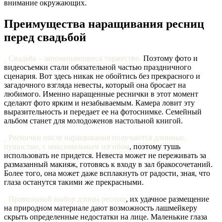
внимание окружающих.
Преимущества наращивания ресниц
перед свадьбой

Свадьба – запоминающееся торжество.
Поэтому фото и
видеосъемки стали обязательной частью праздничного
сценария. Вот здесь никак не обойтись без прекрасного и
загадочного взгляда невесты, который она бросает на
любимого. Именно наращенные реснички в этот момент
сделают фото ярким и незабываемым. Камера ловит эту
выразительность и передает ее на фотоснимке. Семейный
альбом станет для молодоженов настольной книгой.

Реснички после наращивания получаются длинные,
пушистые, с максимальным изгибом
, поэтому тушь
использовать не придется. Невеста может не переживать за
размазанный макияж, готовясь к входу в зал бракосочетаний.
Более того, она может даже всплакнуть от радости, зная, что
глаза останутся такими же прекрасными.

Правильный выбор длины ресниц
, их удачное размещение
на природном материале дают возможность лашмейкеру
скрыть определенные недостатки на лице. Маленькие глаза