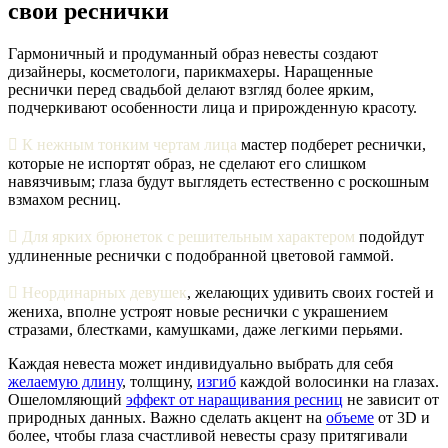
свои реснички
Гармоничный и продуманный образ невесты создают
дизайнеры, косметологи, парикмахеры. Наращенные
реснички перед свадьбой делают взгляд более ярким,
подчеркивают особенности лица и прирожденную красоту.

К нежным тонким чертам лица
мастер подберет реснички,
которые не испортят образ, не сделают его слишком
навязчивым; глаза будут выглядеть естественно с роскошным
взмахом ресниц.

Для ярких брюнеток с решительным характером
подойдут
удлиненные реснички с подобранной цветовой гаммой.

Неординарных девушек
, желающих удивить своих гостей и
жениха, вполне устроят новые реснички с украшением
стразами, блестками, камушками, даже легкими перьями.
Каждая невеста может индивидуально выбрать для себя
желаемую длину
, толщину,
изгиб
каждой волосинки на глазах.
Ошеломляющий
эффект от наращивания ресниц
не зависит от
природных данных. Важно сделать акцент на
объеме
от 3D и
более, чтобы глаза счастливой невесты сразу притягивали