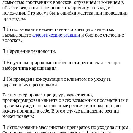
ломкостью собственных волосков, опуханием и жжением в
области век, стоит срочно искать причину и выход из
положения. Это могут быть ошибки мастера при проведении
процедуры:

Использование некачественного клеящего вещества,
вызывающего
аллергические реакции
и быстрое отслоение
волосков.

Нарушение технологии.

Не учтены природные особенности ресничек и век при
выборе типа наращивания.

Не проведена консультация с клиентом по уходу за
наращенными ресничками.
Если мастер провел процедуру качественно,
проинформировал клиента о всех возможных последствиях и
правилах ухода, но наращенные реснички отпадают, надо
искать причины в себе. В этом случае выпадение ресниц
может повлечь:

Использование маслянистых препаратов по уходу за лицом.
Они попадают на веки и растворяют клей, отслаивая